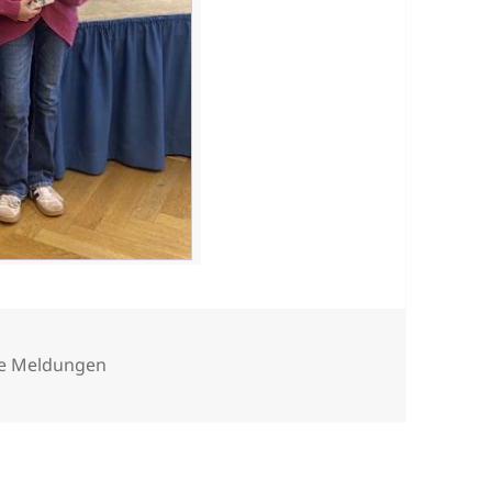
rien
le Meldungen