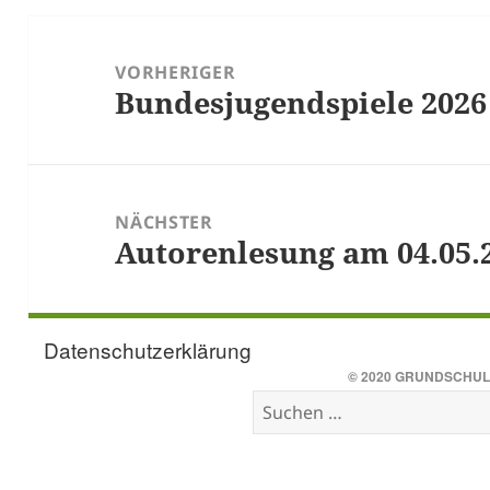
Beitragsnavigation
VORHERIGER
Bundesjugendspiele 2026
Vorheriger
Beitrag:
NÄCHSTER
Autorenlesung am 04.05.
Nächster
Beitrag:
Datenschutzerklärung
© 2020
GRUNDSCHUL
Suchen
nach: