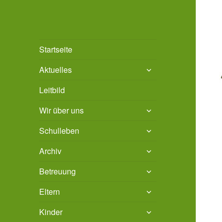
Grundschule Bad
Stadt Bad Salzdetfurth
Startseite
Salzdetfurth
untermenü
Aktuelles
öffnen
Leitbild
untermenü
Wir über uns
öffnen
untermenü
Schulleben
öffnen
untermenü
Archiv
öffnen
untermenü
Betreuung
öffnen
untermenü
Eltern
öffnen
untermenü
Kinder
öffnen