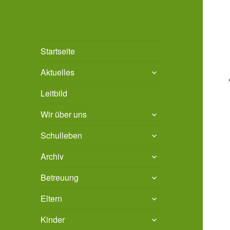
Grundschule Bad
Stadt Bad Salzdetfurth
Startseite
Salzdetfurth
untermenü
Aktuelles
öffnen
Leitbild
untermenü
Wir über uns
öffnen
untermenü
Schulleben
öffnen
untermenü
Archiv
öffnen
untermenü
Betreuung
öffnen
untermenü
Eltern
öffnen
untermenü
Kinder
öffnen