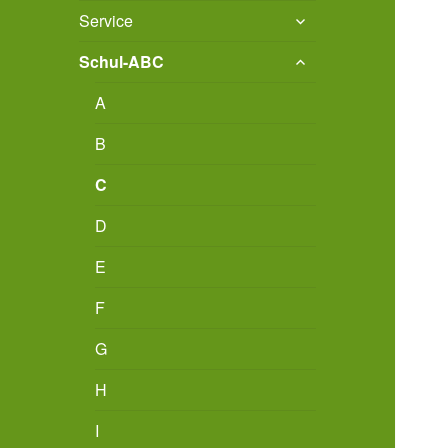
untermenü
Service
öffnen
untermenü
Schul-ABC
öffnen
A
B
C
D
E
F
G
H
I