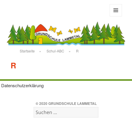
Grundschule Bad Salzdetfurth
MENÜ
UND
WIDGETS
Startseite
»
Schul-ABC
»
R
R
Datenschutzerklärung
© 2020
GRUNDSCHULE LAMMETAL
Suchen
nach: