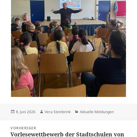
Veröffentlicht
Autor
Kategorien
8. Juni 2026
Vera Steinbrink
Aktuelle Meldungen
am
Beitragsnavigation
VORHERIGER
Vorlesewettbewerb der Stadtschulen von
Vorheriger