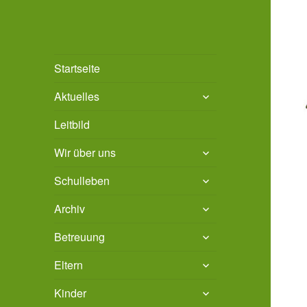
Grundschule Bad
Stadt Bad Salzdetfurth
Startseite
Salzdetfurth
untermenü
Aktuelles
öffnen
Leitbild
untermenü
Wir über uns
öffnen
untermenü
Schulleben
öffnen
untermenü
Archiv
öffnen
untermenü
Betreuung
öffnen
untermenü
Eltern
öffnen
untermenü
Kinder
öffnen