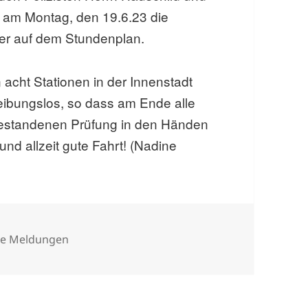
d am Montag, den 19.6.23 die
ler auf dem Stundenplan.
n acht Stationen in der Innenstadt
reibungslos, so dass am Ende alle
bestandenen Prüfung in den Händen
nd allzeit gute Fahrt! (Nadine
rien
le Meldungen