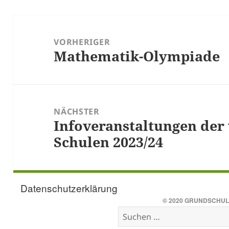
Beitragsnavigation
VORHERIGER
Mathematik-Olympiade
Vorheriger
Beitrag:
NÄCHSTER
Infoveranstaltungen der
Nächster
Schulen 2023/24
Beitrag:
Datenschutzerklärung
© 2020
GRUNDSCHUL
Suchen
nach: