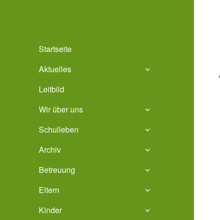
Grundschule Bad
Stadt Bad Salzdetfurth
Startseite
Salzdetfurth
untermenü
Aktuelles
öffnen
Leitbild
untermenü
Wir über uns
öffnen
untermenü
Schulleben
öffnen
untermenü
Archiv
öffnen
untermenü
Betreuung
öffnen
untermenü
Eltern
öffnen
untermenü
Kinder
öffnen