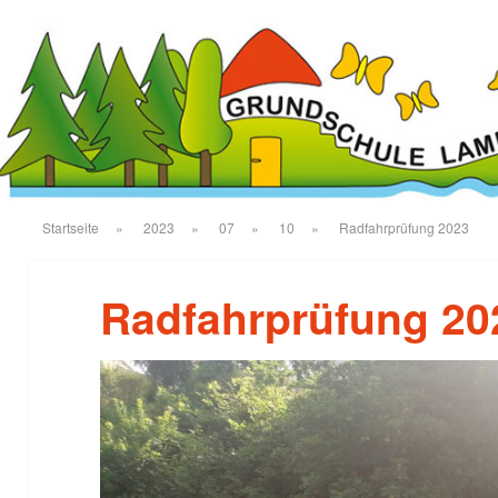
Startseite
»
2023
»
07
»
10
»
Radfahrprüfung 2023
Radfahrprüfung 20