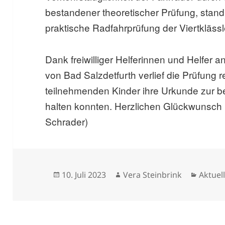
bestandener theoretischer Prüfung, stan
praktische Radfahrprüfung der Viertkläss
Dank freiwilliger Helferinnen und Helfer a
von Bad Salzdetfurth verlief die Prüfung 
teilnehmenden Kinder ihre Urkunde zur 
halten konnten. Herzlichen Glückwunsch u
Schrader)
Veröffentlicht
Autor
Katego
10. Juli 2023
Vera Steinbrink
Aktuel
am