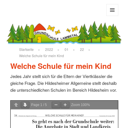
Grundschule Bad Salzdetfurth
MENÜ
UND
WIDGETS
Startseite
»
2022
»
01
»
22
»
Welche Schule für mein Kind
Welche Schule für mein Kind
Jedes Jahr stellt sich für die Eltern der Viertklässler die
gleiche Frage. Die Hildesheimer Allgemeine stellt deshalb
die unterschiedlichen Schulen im Bereich Hildesheim vor.
Page
1
/
5
Zoom
100%