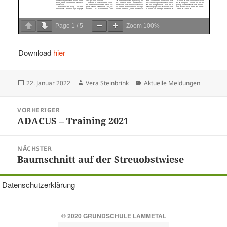
Page
1
/
5
Zoom
100%
Download
hier
Veröffentlicht
Autor
Kategorien
22. Januar 2022
Vera Steinbrink
Aktuelle Meldungen
am
Beitragsnavigation
VORHERIGER
ADACUS – Training 2021
Vorheriger
Beitrag:
NÄCHSTER
Baumschnitt auf der Streuobstwiese
Nächster
Beitrag:
Datenschutzerklärung
© 2020
GRUNDSCHULE LAMMETAL
Suchen