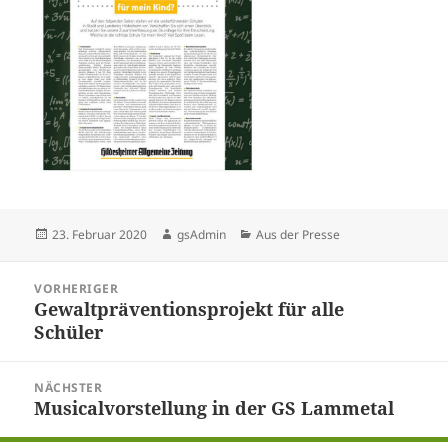
Veröffentlicht
Autor
Kategorien
23. Februar 2020
gsAdmin
Aus der Presse
am
Beitragsnavigation
VORHERIGER
Gewaltpräventionsprojekt für alle
Vorheriger
Schüler
Beitrag:
NÄCHSTER
Musicalvorstellung in der GS Lammetal
Nächster
Beitrag: