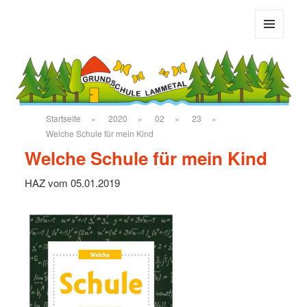
Grundschule Bad Salzdetfurth
MENÜ
UND
WIDGETS
Startseite
»
2020
»
02
»
23
»
Welche Schule für mein Kind
Welche Schule für mein Kind
HAZ vom 05.01.2019