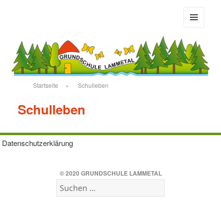
Grundschule Bad Salzdetfurth
MENÜ
UND
WIDGETS
Startseite
»
Schulleben
Schulleben
Datenschutzerklärung
© 2020
GRUNDSCHULE LAMMETAL
Suchen
nach: